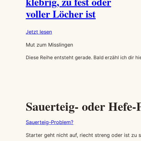
klebrig, zu fest oder
voller Löcher ist
:
Jetzt lesen
Brotfehler
Mut zum Misslingen
vermeiden:
Warum
Diese Reihe entsteht gerade. Bald erzähl ich dir 
dein
Brot
klebrig,
zu
fest
Sauerteig- oder Hefe
oder
voller
Löcher
Sauerteig-Problem?
ist
Starter geht nicht auf, riecht streng oder ist z