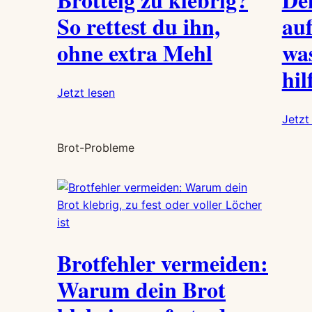
So rettest du ihn,
au
ohne extra Mehl
wa
hil
:
Jetzt lesen
Brotteig
Jetzt
zu
klebrig?
Brot-Probleme
So
rettest
du
ihn,
ohne
extra
Brotfehler vermeiden:
Mehl
Warum dein Brot