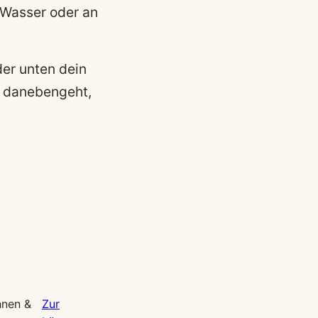
m Wasser oder an
der unten dein
t danebengeht,
hnen &
Zur