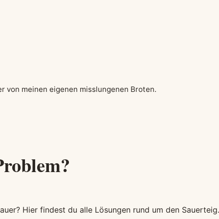
hilft
hier von meinen eigenen misslungenen Broten.
-Problem?
u sauer? Hier findest du alle Lösungen rund um den Sauerteig