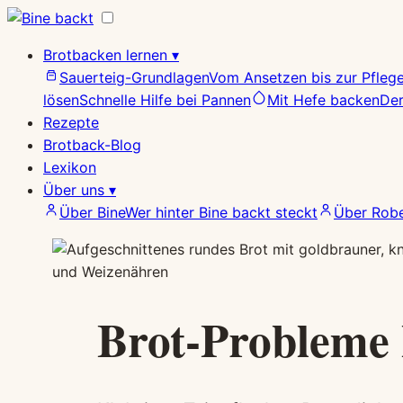
Zum
Inhalt
Brotbacken lernen
▾
springen
Sauerteig-Grundlagen
Vom Ansetzen bis zur Pfleg
lösen
Schnelle Hilfe bei Pannen
Mit Hefe backen
Der
Rezepte
Brotback-Blog
Lexikon
Über uns
▾
Über Bine
Wer hinter Bine backt steckt
Über Robe
Brot-Probleme 