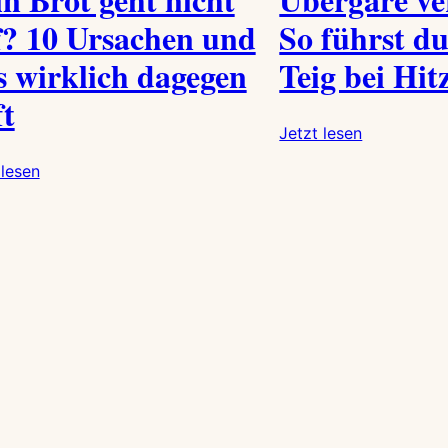
f? 10 Ursachen und
So führst d
s wirklich dagegen
Teig bei Hit
ft
:
Jetzt lesen
Übergare
:
 lesen
vermeiden:
Dein
So
Brot
führst
geht
du
nicht
deinen
auf?
Teig
10
bei
Ursachen
Hitze
und
was
wirklich
dagegen