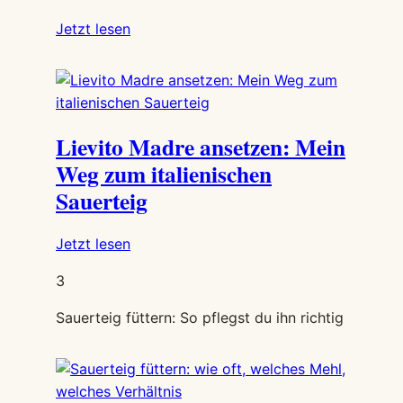
Schritt-
:
Jetzt lesen
Anleitung
Wann
ist
mein
Sauerteig
Lievito Madre ansetzen: Mein
fertig
zum
Weg zum italienischen
Backen?
Sauerteig
:
Jetzt lesen
Lievito
3
Madre
ansetzen:
Sauerteig füttern: So pflegst du ihn richtig
Mein
Weg
zum
italienischen