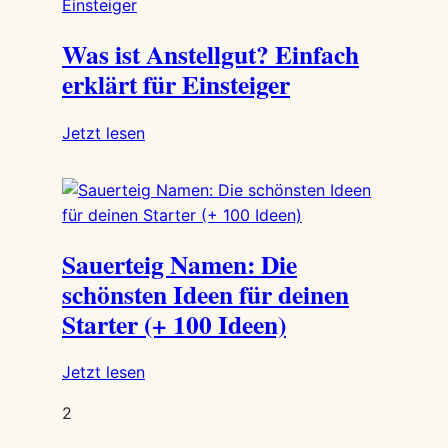
Einfach
Was ist Anstellgut? Einfach
erklärt
erklärt für Einsteiger
:
Jetzt lesen
Was
ist
Anstellgut?
Einfach
Sauerteig Namen: Die
erklärt
für
schönsten Ideen für deinen
Einsteiger
Starter (+ 100 Ideen)
:
Jetzt lesen
Sauerteig
2
Namen:
Die