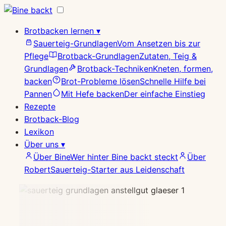
Zum
Inhalt
Brotbacken lernen
▾
springen
Sauerteig-Grundlagen
Vom Ansetzen bis zur
Pflege
Brotback-Grundlagen
Zutaten, Teig &
Grundlagen
Brotback-Techniken
Kneten, formen,
backen
Brot-Probleme lösen
Schnelle Hilfe bei
Pannen
Mit Hefe backen
Der einfache Einstieg
Rezepte
Brotback-Blog
Lexikon
Über uns
▾
Über Bine
Wer hinter Bine backt steckt
Über
Robert
Sauerteig-Starter aus Leidenschaft