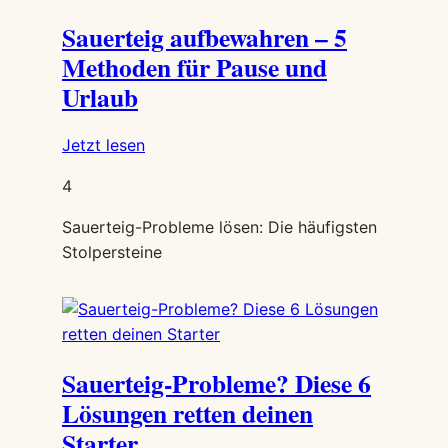
Sauerteig
Sauerteig aufbewahren – 5
im
Kühlschrank?
Methoden für Pause und
Urlaub
:
Jetzt lesen
Sauerteig
4
aufbewahren
–
Sauerteig-Probleme lösen: Die häufigsten
5
Stolpersteine
Methoden
für
Pause
und
Urlaub
Sauerteig-Probleme? Diese 6
Lösungen retten deinen
Starter