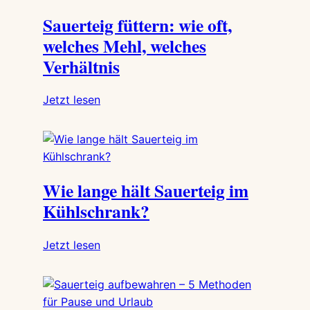
Sauerteig
Sauerteig füttern: wie oft,
welches Mehl, welches
Verhältnis
:
Jetzt lesen
Sauerteig
füttern:
wie
oft,
Wie lange hält Sauerteig im
welches
Mehl,
Kühlschrank?
welches
Verhältnis
:
Jetzt lesen
Wie
lange
hält