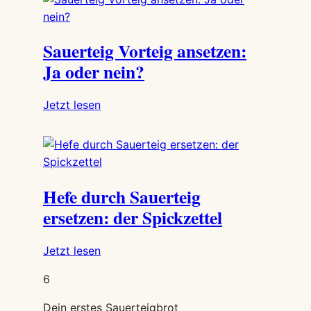
Aceton!
Diese
5
Sauerteig Vorteig ansetzen:
Gerüche
Ja oder nein?
solltest
du
:
Jetzt lesen
kennen
Sauerteig
Vorteig
ansetzen:
Ja
Hefe durch Sauerteig
oder
nein?
ersetzen: der Spickzettel
:
Jetzt lesen
Hefe
6
durch
Sauerteig
Dein erstes Sauerteigbrot