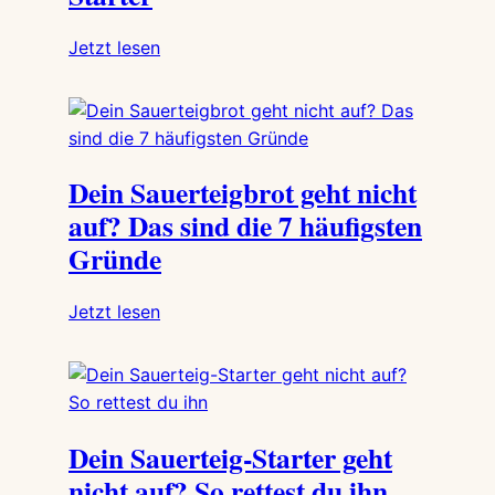
:
Jetzt lesen
Sauerteig-
Probleme?
Diese
6
Dein Sauerteigbrot geht nicht
Lösungen
retten
auf? Das sind die 7 häufigsten
deinen
Gründe
Starter
:
Jetzt lesen
Dein
Sauerteigbrot
geht
nicht
Dein Sauerteig-Starter geht
auf?
Das
nicht auf? So rettest du ihn