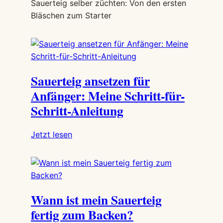
Sauerteig selber züchten: Von den ersten
schönsten
Bläschen zum Starter
Ideen
für
deinen
Starter
(+
Sauerteig ansetzen für
100
Anfänger: Meine Schritt-für-
Ideen)
Schritt-Anleitung
:
Jetzt lesen
Sauerteig
ansetzen
für
Anfänger:
Wann ist mein Sauerteig
Meine
Schritt-
fertig zum Backen?
für-