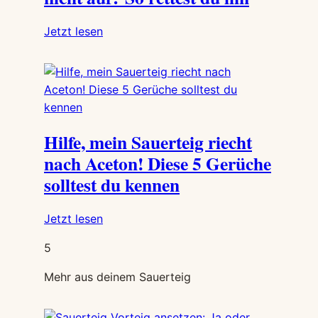
sind
die
:
Jetzt lesen
7
Dein
häufigsten
Sauerteig-
Gründe
Starter
geht
nicht
Hilfe, mein Sauerteig riecht
auf?
So
nach Aceton! Diese 5 Gerüche
rettest
solltest du kennen
du
ihn
:
Jetzt lesen
Hilfe,
5
mein
Sauerteig
Mehr aus deinem Sauerteig
riecht
nach