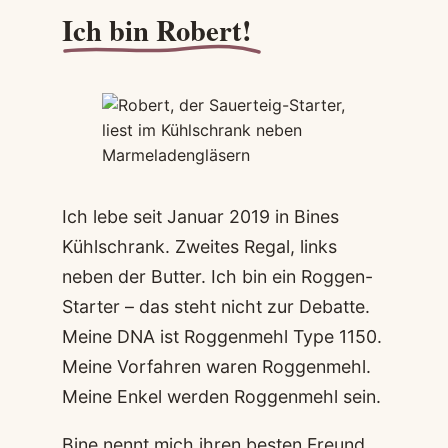
Ich bin Robert!
backen
–
einfaches
Rezept
ohne
Hefe
Ich lebe seit Januar 2019 in Bines
Kühlschrank. Zweites Regal, links
neben der Butter. Ich bin ein Roggen-
Starter – das steht nicht zur Debatte.
Meine DNA ist Roggenmehl Type 1150.
Meine Vorfahren waren Roggenmehl.
Meine Enkel werden Roggenmehl sein.
Bine nennt mich ihren besten Freund