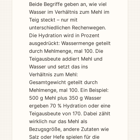
Beide Begriffe geben an, wie viel
REZEPTE
Wasser im Verhältnis zum Mehl im
Teig steckt – nur mit
BROTBACK-BLOG
unterschiedlichen Rechenwegen.
Die Hydration wird in Prozent
LEXIKON
ausgedrückt: Wassermenge geteilt
durch Mehlmenge, mal 100. Die
ÜBER UNS
Teigausbeute addiert Mehl und
Wasser und setzt das ins
Über Bine
Verhältnis zum Mehl:
Wer hinter Bine backt steckt
Gesamtgewicht geteilt durch
Über Robert
Mehlmenge, mal 100. Ein Beispiel:
Sauerteig-Starter aus Leidenschaft
500 g Mehl plus 350 g Wasser
ergeben 70 % Hydration oder eine
Teigausbeute von 170. Dabei zählt
wirklich nur das Mehl als
Bezugsgröße, andere Zutaten wie
Salz oder Hefe spielen für die