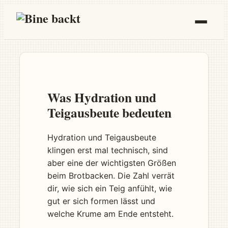
Zum
Inhalt
springen
BROTBACKEN LERNEN
Hydration und Teigausbeute
Sauerteig-Grundlagen
Vom Ansetzen bis zur Pflege
Was Hydration und
Brotback-Grundlagen
Teigausbeute bedeuten
Zutaten, Teig & Grundlagen
Hydration und Teigausbeute
Brotback-Techniken
klingen erst mal technisch, sind
Kneten, formen, backen
aber eine der wichtigsten Größen
Brot-Probleme lösen
beim Brotbacken. Die Zahl verrät
Schnelle Hilfe bei Pannen
dir, wie sich ein Teig anfühlt, wie
Mit Hefe backen
gut er sich formen lässt und
Der einfache Einstieg
welche Krume am Ende entsteht.