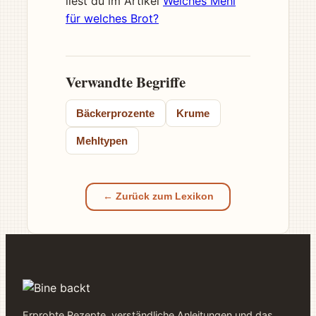
liest du im Artikel
Welches Mehl
für welches Brot?
Verwandte Begriffe
Bäckerprozente
Krume
Mehltypen
← Zurück zum Lexikon
Erprobte Rezepte, verständliche Anleitungen und das